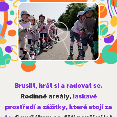
Bruslit, hrát si a radovat se.
Rodinné areály,
laskavé
prostředí a zážitky, které stojí za