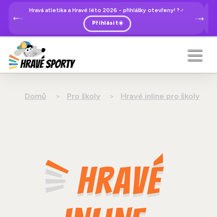
Hravá atletika a Hravé léto 2026 - přihlášky otevřeny! ?‍♂️
Přihlásit☀️
Domů
Pro školy
Hravé inline pro školy
Hravé