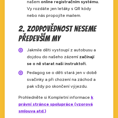
našem
online registračním systému.
Vy rozdáte jen letáky s QR kódy
nebo nás propojíte mailem.
2. Zodpovědnost neseme
především my
Jakmile děti vystoupí z autobusu a
dojdou do našeho zázemí
začínají
se o ně starat naši instruktoři.
Pedagog se o děti stará jen v době
svačinky a při chození na záchod a
pak vždy po skončení výjezdu.
Prohledněte si Kompletní informace
k
právní stránce spolupráce (vzorová
smlouva atd.)