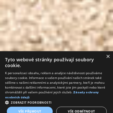
×
Tyto webové stránky používají soubory
cookie.
K personalizaci obsahu, reklam a analýze návštěvnosti používáme
soubory cookie. Informace o vašem používání našich stránek také
sdílíme s našimi reklamními a analytickými partnery, kteří je mohou
kombinovat s dalšími informacemi, které jste jim poskytli nebo které
shromáždili při vašem používání jejich služeb.
Zásady ochrany
osobních údajů
ZOBRAZIT PODROBNOSTI
VŠE PŘIJMOUT
VŠE ODMÍTNOUT