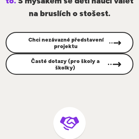
to.
S myšákem se děti naučí válet
na bruslích o stošest.
Chci nezávazné představení
projektu
Časté dotazy (pro školy a
školky)