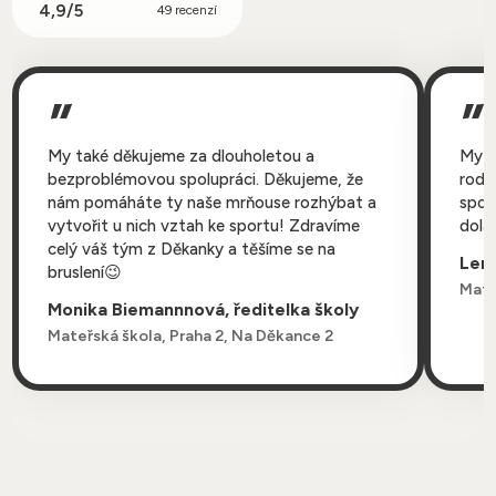
4,9/5
49 recenzí
My také děkujeme za dlouholetou a
My d
bezproblémovou spolupráci. Děkujeme, že
rodič
nám pomáháte ty naše mrňouse rozhýbat a
spolu
vytvořit u nich vztah ke sportu! Zdravíme
dolad
celý váš tým z Děkanky a těšíme se na
Len
bruslení😉
Mate
Monika Biemannnová, ředitelka školy
Mateřská škola, Praha 2, Na Děkance 2