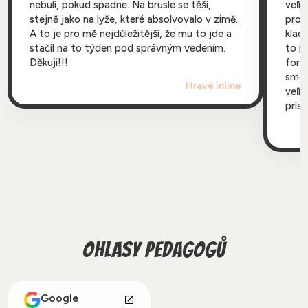
nebulí, pokud spadne. Na brusle se těší,
veľmi
stejně jako na lyže, které absolvovalo v zimě.
prof
A to je pro mě nejdůležitější, že mu to jde a
kladn
stačil na to týden pod správným vedením.
to i
Děkuji!!!
form
sme 
Hravé inline
veľm
Ko
príst
Ohlasy pedagogů
Google