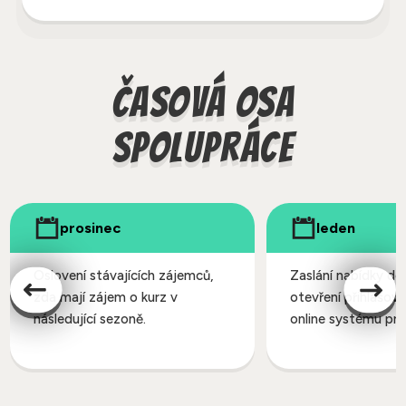
Časová osa
spolupráce
prosinec
leden
Oslovení stávajících zájemců,
Zaslání nabídky do
zda mají zájem o kurz v
otevření přihlašová
následující sezoně.
online systému pro