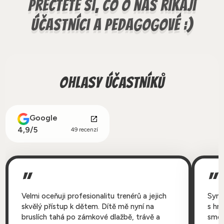
přečtěte si, co o nás říkají
účastníci a pedagogové :)
Ohlasy účastníků
Google
4,9/5
49 recenzí
Č
Velmi oceňuji profesionalitu trenérů a jejich
Syn 
do
skvělý přístup k dětem. Dítě mě nyní na
s hra
bruslích tahá po zámkové dlažbě, trávě a
sme 