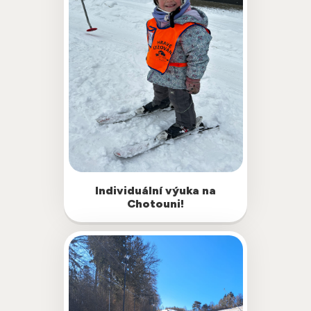
Individuální výuka na
Skupinová výuka je super, ale občas to
Chotouni!
chce začít hravě a individuálně! Nyní si
můžete rezervovat individuální lekci s
našimi instruktory ve skiareálu…