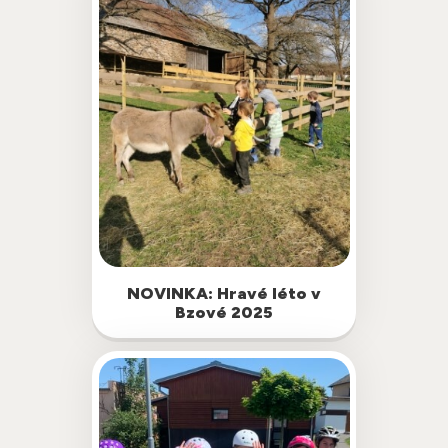
NOVINKA: Hravé léto v
Nejen sportovci, ale také malí milovníci
Bzové 2025
přírody, tvoření a zvířátek si letos
přijdou na své na příměstském táboře v
Bzové u Mladé Vožice.