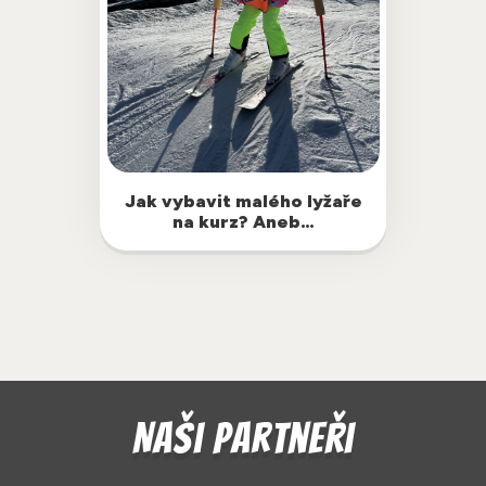
Oblékání sice není žádná věda, ale rádi
Jak vybavit malého lyžaře
bychom všem rodičům malých borců
na kurz? Aneb…
dali pár tipů, jak nejlépe vybavit
závoďáky na svah, aby jim nebyla zima,
horko a…
Naši partneři