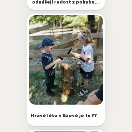
odnášejí radost z pohybu,…
zkušených trenérech a programu, který
děti baví napříč věkem i dovednostmi.
Jak…
Příměstský tábor ve znamení tradic a
Hravé léto v Bzové je tu ??
života na vsi aneb od semínka k
řemeslu - se bude opět konat v Bzové
v prvním srpnovém týdnu.