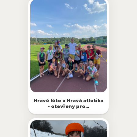
Sněhová sezona je sice v plném proudu,
Hravé léto a Hravá atletika
ale pohyb je důležitý po celý rok!
- otevřeny pro…
Otevřeli jsme tedy přihlášky pro letní
prázdninové dobrodružství na
atletických…