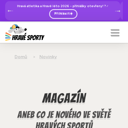
Hravá atletika a Hravé léto 2026 - přihlášky otevřeny! ?‍♂️
Přihlásit☀️
Domů
Novinky
Magazín
aneb co je nového ve světě
hravých sportů