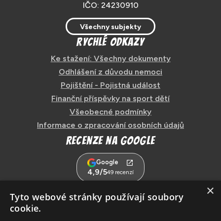
IČO: 24230910
Všechny subjekty
Rychlé odkazy
Ke stažení: Všechny dokumenty
Odhlášení z důvodu nemoci
Pojištění - Pojistná událost
Finanční příspěvky na sport dětí
Všeobecné podmínky
Informace o zpracování osobních údajů
Recenze na Google
Google
4,9/5
49 recenzí
×
Tyto webové stránky používají soubory
Sledujte nás na sociálních
cookie.
sítích!