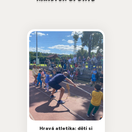
Hravá atletika není o drilu ani o tlaku na
Hravá atletika: děti si
výkon. Je o pohybu, atmosféře,