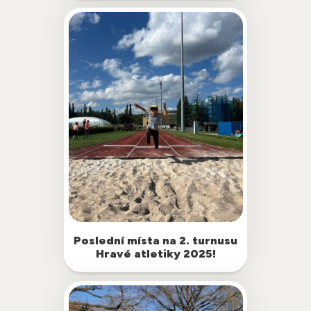
mírně pokročilé, pokročilé i dospělé!…
Poslední místa na 2. turnusu
Máte doma malého sportovce či
Hravé atletiky 2025!
sportovkyni a stále hledáte program na
18.-22. srpna? Přidejte se k nám na
Hravou atletiku.