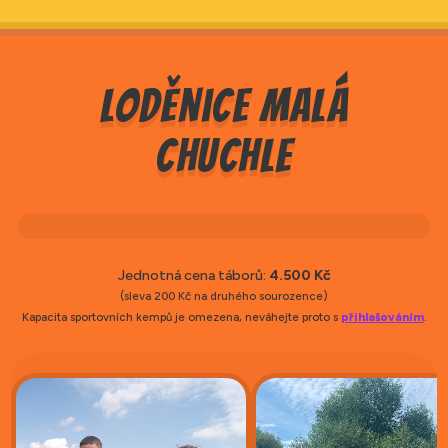
Loděnice Malá
Chuchle
Jednotná cena táborů:
4.500 Kč
(sleva 200 Kč na druhého sourozence)
Kapacita sportovních kempů je omezena, neváhejte proto s
přihlašováním
.