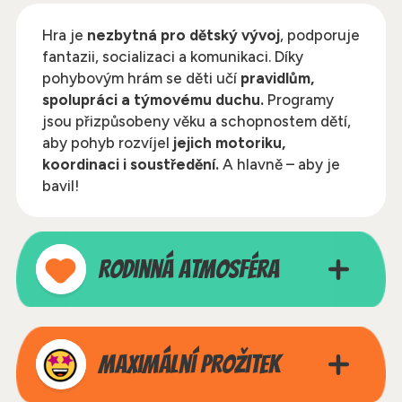
Hra je
nezbytná pro dětský vývoj
, podporuje
fantazii, socializaci a komunikaci. Díky
pohybovým hrám se děti učí
pravidlům,
spolupráci a týmovému duchu.
Programy
jsou přizpůsobeny věku a schopnostem dětí,
aby pohyb rozvíjel
jejich motoriku,
koordinaci i soustředění.
A hlavně – aby je
bavil!
Rodinná atmosféra
Dětem nabízíme
laskavé a bezpečné
Maximální prožitek
prostředí
,v kterém mohou
bez obav
rozvíjet
své
pohybové a psychomotorické