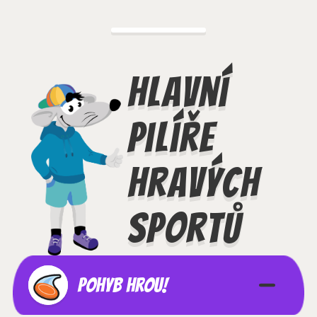
Hlavní
pilíře
hravých
sportů
Pohyb hrou!