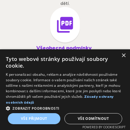
dětí.
Všeobecné podmínky
×
[PDF]
Tyto webové stránky používají soubory
Přečtěte si, jakými pravidly se
cookie.
naše projekty a akce řídí.
K personalizaci obsahu, reklam a analýze návštěvnosti používáme
soubory cookie. Informace o vašem používání našich stránek také
sdílíme s našimi reklamními a analytickými partnery, kteří je mohou
kombinovat s dalšími informacemi, které jste jim poskytli nebo které
shromáždili při vašem používání jejich služeb.
Zásady ochrany
osobních údajů
ZOBRAZIT PODROBNOSTI
Informace o zpracování
VŠE PŘIJMOUT
VŠE ODMÍTNOUT
osobních údajů
[PDF]
POWERED BY COOKIESCRIPT