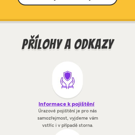
Odpoledne vždy nabízíme dětem ještě ovoce a
brusle, chrániče, přilbu; plavky, ručník,
zeleninu.
opalovací krém (budeme požadovat dle
aktuálního programu na další den. Včas Vás
budeme informovat.)
Všechny věci prosím PODEPIŠTE
Přílohy a odkazy
Informace k pojištění
Úrazové pojištění je pro nás
samozřejmost, vyjdeme vám
vstříc i v případě storna.