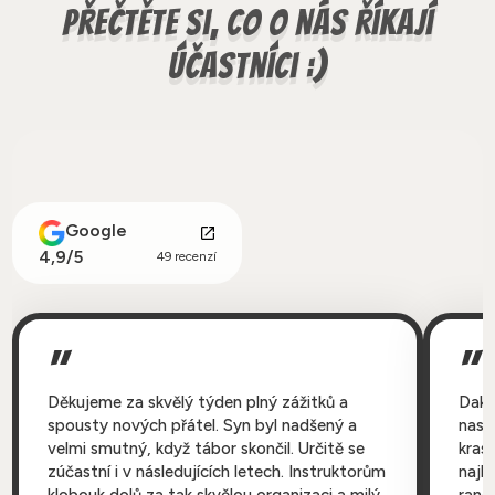
přečtěte si, co o nás říkají
účastníci :)
Google
4,9/5
49 recenzí
Děkujeme za skvělý týden plný zážitků a
Daku
spousty nových přátel. Syn byl nadšený a
nase
velmi smutný, když tábor skončil. Určitě se
kras
zúčastní i v následujících letech. Instruktorům
najl