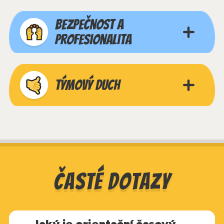
dovednosti.
Pocit jako když odjedete z letního tábora
.
Bezpečnost a
Takový mají všichni malí sportovci i
profesionalita
instruktoři, když se loučíme na konci našich
společných kurzů (nejen těch letních).
Zakládáme si na
profesionálním přístupu
a
Týmový duch
bezpečné výuce
. Všichni naši instruktoři
jsou
proškoleni
a každá
z hravých aktivit má svého
garanta
, který je
kapacitou ve svém oboru.
Naší filozofií je, že
v partě jde všechno líp!
Proto se u nás setkáte
převážně se
skupinovou výukou
, kdy se děti motivují
navzájem
a učí se kooperaci.
Časté dotazy
Jaký je orientační časový