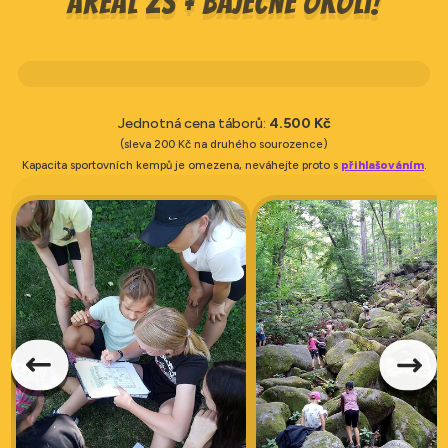
Areál ZŠ + báječné okolí!
Jednotná cena táborů:
4.500 Kč
(sleva 200 Kč na druhého sourozence)
Kapacita sportovních kempů je omezena, neváhejte proto s
přihlašováním
.