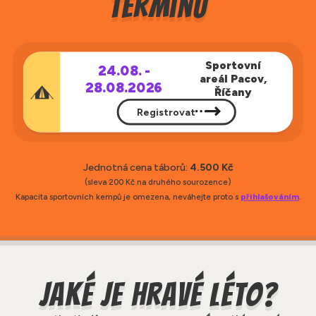
termínů
Sportovní
24.08. -
areál Pacov,
28.08.2026
Říčany
Registrovat
Jednotná cena táborů:
4.500 Kč
(sleva 200 Kč na druhého sourozence)
Kapacita sportovních kempů je omezena, neváhejte proto s
přihlašováním
.
Jaké je Hravé léto?