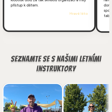
klobouk dolů za tak skvělou organizaci a milý
rano 
přístup k dětem.
domo
spor
Hravé léto
tabor
Seznamte se s našimi letními
instruktory