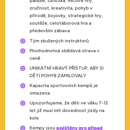
paddle, turistika, míčové hry,
zručnost, kreativita, pohyb v
přírodě, bojovky, strategické hry,
soutěže, celotáborová hra a
především zábava
Tým zkušených instruktorů
Plnohodnotná obědová strava v
ceně
UNIKÁTNÍ HRAVÝ PŘÍSTUP, ABY SI
DĚTI POHYB ZAMILOVALY
Kapacita sportovních kempů je
omezena
Upozorňujeme, že děti ve věku 7-12
let již musí mít dovednost jízdy na
kole
Kempy jsou
pojištěny pro případ