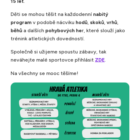
15 let
.
Děti se mohou těšit na každodenní
nabitý
program
v podobě nácviku
hodů
,
skoků
,
vrhů
,
běhů
a dalších
pohybových he
r, které slouží jako
trénink atletických dovedností.
Společně si užijeme spoustu zábavy, tak
neváhejte malé sportovce přihlásit
ZDE
.
Na všechny se mooc těšíme!