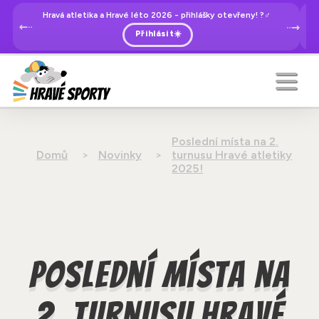
Hravá atletika a Hravé léto 2026 - přihlášky otevřeny! ?‍♂️
Přihlásit☀️
Poslední místa na 2.
Domů
Novinky
turnusu Hravé atletiky
2025!
Poslední místa na
2. turnusu Hravé