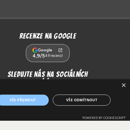
Recenze na Google
Google
4,9/5
49 recenzí
Sledujte nás na sociálních
sítích!
×
VŠE PŘIJMOUT
VŠE ODMÍTNOUT
POWERED BY COOKIESCRIPT
Tento web má pod křídly
BESPOKE Creative Collective