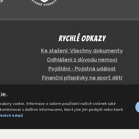
Rychlé odkazy
Ke stažení: Všechny dokumenty
Odhlášení z důvodu nemoci
Pojištění - Pojistná událost
Finanční příspěvky na sport dětí
Všeobecné podmínky
ie.
Informace o zpracování osobních údajů
oubory cookie. Informace o vašem používání našich stránek také
kombinovat s dalšími informacemi, které jste jim poskytli nebo které
bních údajů
ch údajů
Zásady používání cookies