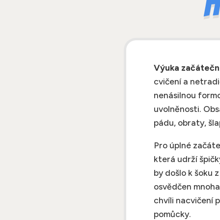
H
Výuka začátečn
cvičení a netrad
nenásilnou formo
uvolněnosti. Obs
pádu, obraty, šl
Pro úplné začáte
která udrží špičky
by došlo k šoku 
osvědčen mnohale
chvíli nacvičení
pomůcky.