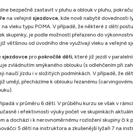
ádne bezpečně zastavit v pluhu a oblouk v pluhu, pokrač
aře
na veřejné
sjezdovce
, kde nově nabyté dovednosti ly
it na vleku typu POMA. V případě, že některé z dětí post
tek skupinky, je podle možností přeřazeno do výkonnostně
 již většinou od úvodního dne využívají vleku a veřejné s
é
sjezdovce
pro
pokročilé děti
, které již jezdí v paralel
je zvládnutím smýkaného oblouku (s odlehčením při zah
eji naučí jízdu i v složitých podmínkách. V případě, že dě
 již umějí, přecházíme k oblouku řezanému (carvingovém
ouku).
řipadá v průměru 6 dětí. V průběhu kurzu se však v rámci
učasně i efektivnosti výuky počet ve skupinkách aktuál
m a dochází i k nerovnoměrnému rozložení skupiny či k
 nováčci 5 dětí na instruktora a zkušenější lyžaři 7 na ins