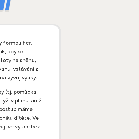
ní
y
formou her,
ak, aby se
stoty na sněhu,
vahu, vstávání z
 na vývoj výuky.
y (tj. pomůcka,
lyží v pluhu, aniž
to postup máme
chiku dítěte. Ve
ují ve výuce bez