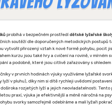
ravého lyžová
íků
probíhá v bezpečném prostředí
dětské lyžařské škol
ičních soutěží dle doporučených metodických postupů t
u vytvořil přirozený vztah k nové formě pohybu, pocit ji
ahem kurzu jsou také hry a cvičení na rovině, v mírném s
apání a podobně, které jsou citlivě zařazovány s ohledem
čníky v prvních hodinách výuky využíváme lyžařské svork
 lyží v pluhu), díky nim si dítě rychleji uvědomí postavení 
z doširoka rozjetých lyží a jejich neovladatelnosti. Ten
tou praxí, výuka je efektivnější a méně náročná na psy
 pohybu svorky samozřejmě odebíráme a malí lyžaři pokrač