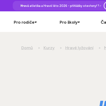
Hravá atletika a Hravé léto 2026 - přihlášky otevřeny! ?‍♂️
Pro rodiče
Pro školy
Ča
Domů
Kurzy
Hravé lyžování