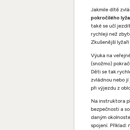
Jakmile dítě zvl
pokročilého lyž
také se učí jezd
rychleji než zby
Zkušenější lyžaři
Výuka na veřejn
(snožmo) pokraču
Děti se tak rychl
zvládnou nebo jí
při výjezdu z obl
Na instruktora p
bezpečnosti a so
daným okolnoste
spojení. Příklad: