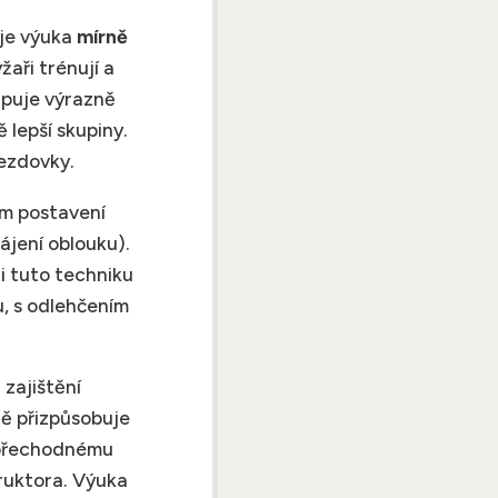
uje výuka
mírně
žaři trénují a
upuje výrazně
 lepší skupiny.
jezdovky.
ním postavení
ájení oblouku).
ti tuto techniku
u, s odlehčením
 zajištění
ně přizpůsobuje
 přechodnému
truktora. Výuka