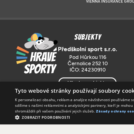
Subjekty
Předškolní sport s.r.o.
Pod Hůrkou 116
Černolice 252 10
IČO: 24230910
Všechny subjekty
Tyto webové stránky používají soubory cook
K personalizaci obsahu, reklam a analýze návštěvnosti používáme s
sdílíme s našimi reklamními a analytickými partnery, kteří je mohou 
shromáždili při vašem používání jejich služeb.
Zásady ochrany oso
ZOBRAZIT PODROBNOSTI
Předškolní sport s.r.o.
Informace o zpracování osobní