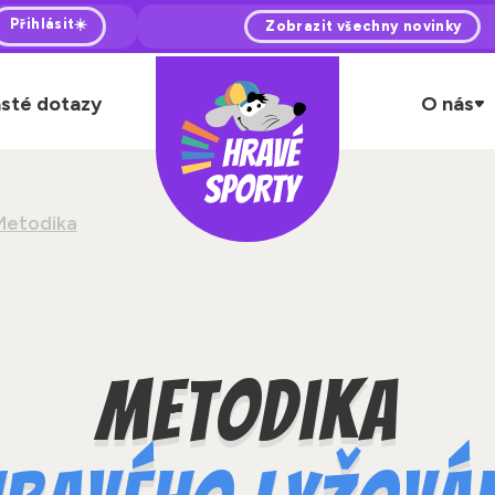
Přihlásit☀️
Zobrazit všechny novinky
sté dotazy
O nás
Metodika
Metodika