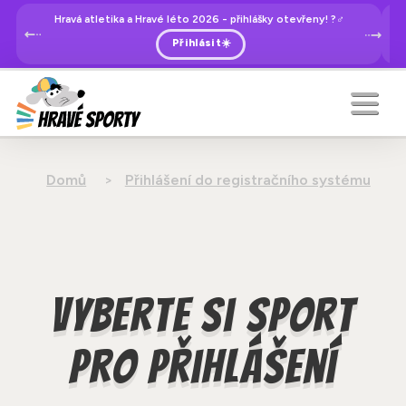
Hravá atletika a Hravé léto 2026 - přihlášky otevřeny! ?‍♂️
Přihlásit☀️
Domů
Přihlášení do registračního systému
Vyberte si sport
pro přihlášení