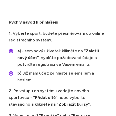
Rychlý návod k přihlášení
1.
Vyberte sport, budete přesměrováni do online
registračního systému.
a)
Jsem nový uživatel: klikněte na
“Založit
nový účet”
, vyplňte požadované údaje a
potvrďte registraci ve Vašem emailu.
b)
Již mám účet: přihlaste se emailem a
heslem.
2.
Po vstupu do systému zadejte nového
sportovce -
“Přidat dítě”
nebo vyberte
stávajícího a klikněte na
“Zobrazit kurzy”
.
3.
Vyberte buď
“Kroužky”
nebo
“Kurzy se